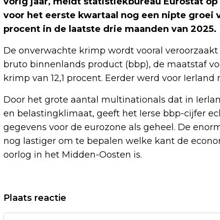
vorig jaar, meldt statistiekbureau Eurostat o
voor het eerste kwartaal nog een nipte groei 
procent in de laatste drie maanden van 2025.
De onverwachte krimp wordt vooral veroorzaakt 
bruto binnenlands product (bbp), de maatstaf vo
krimp van 12,1 procent. Eerder werd voor Ierlan
Door het grote aantal multinationals dat in Ierl
en belastingklimaat, geeft het Ierse bbp-cijfer e
gegevens voor de eurozone als geheel. De enorm
nog lastiger om te bepalen welke kant de econo
oorlog in het Midden-Oosten is.
Vorig artikel
Plaats reactie
KINDEREN VAN MOEDER AARDE – EEN