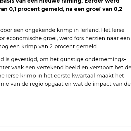
p basis van een nieuwe raming. Eerder werd
van 0,1 procent gemeld, na een groei van 0,2
door een ongekende krimp in Ierland. Het Ierse
or economische groei, werd fors herzien naar een
d nog een krimp van 2 procent gemeld.
and is gevestigd, om het gunstige ondernemings-
chter vaak een vertekend beeld en verstoort het d
e Ierse krimp in het eerste kwartaal maakt het
mie van de regio opgaat en wat de impact van de
Volgend artikel
NPO ZIET GEEN MOGELIJKHEDEN OM