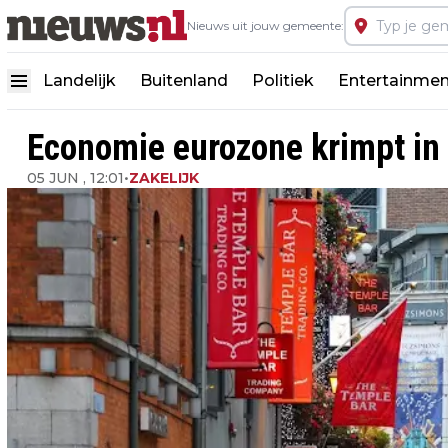
Nieuws uit jouw gemeente:
Landelijk
Buitenland
Politiek
Entertainmen
Economie eurozone krimpt in
05 JUN , 12:01
•
ZAKELIJK