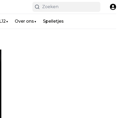
L12
Over ons
Spelletjes
▼
▼