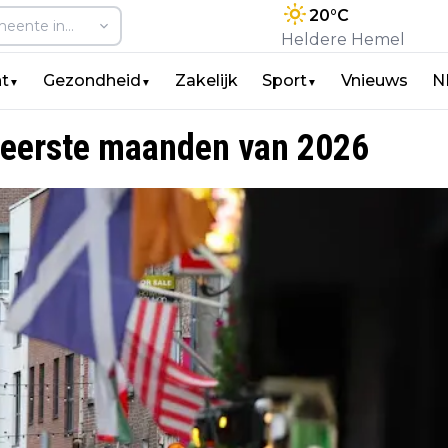
20
°C
Heldere Hemel
t
Gezondheid
Zakelijk
Sport
Vnieuws
N
▼
▼
▼
 eerste maanden van 2026