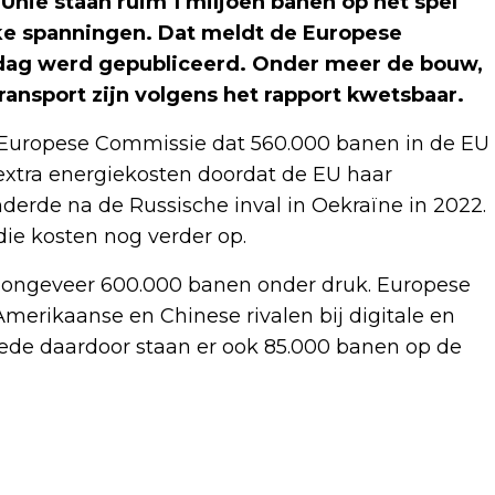
ie staan ruim 1 miljoen banen op het spel
ke spanningen. Dat meldt de Europese
dag werd gepubliceerd. Onder meer de bouw,
ransport zijn volgens het rapport kwetsbaar.
de Europese Commissie dat 560.000 banen in de EU
 extra energiekosten doordat de EU haar
derde na de Russische inval in Oekraïne in 2022.
ie kosten nog verder op.
rt ongeveer 600.000 banen onder druk. Europese
erikaanse en Chinese rivalen bij digitale en
Mede daardoor staan er ook 85.000 banen op de
Volgend artikel