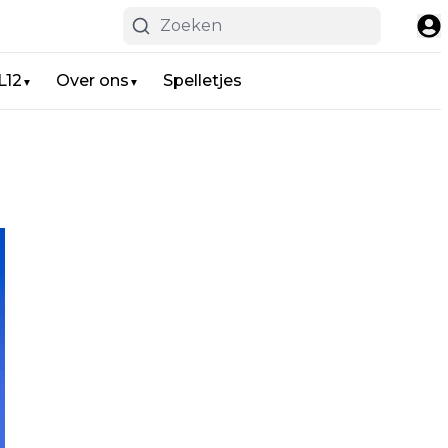
L12
Over ons
Spelletjes
▼
▼