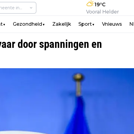
19
°C
Vooral Helder
t
Gezondheid
Zakelijk
Sport
Vnieuws
N
▼
▼
▼
vaar door spanningen en