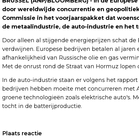
BRUSSEL (ANP/BLOOMBERG) - In de Europese Un
door wereldwijde concurrentie en geopolitie
Commissie in het voorjaarspakket dat woens
de metaalindustrie, de auto-industrie en het t
Door alleen al stijgende energieprijzen schat 
verdwijnen. Europese bedrijven betalen al jaren
afhankelijkheid van Russische olie en gas vermin
Met de onrust rond de Straat van Hormuz lopen d
In de auto-industrie staan er volgens het rappo
bedrijven hebben moeite met concurreren met Am
groene technologieën zoals elektrische auto's. 
tocht in de batterijproductie.
Vorig artikel
Plaats reactie