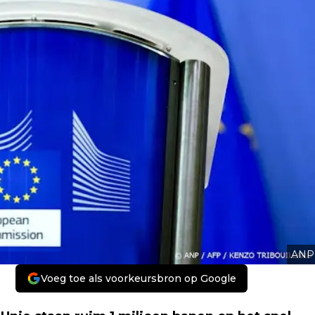
ANP
Voeg toe als voorkeursbron op Google