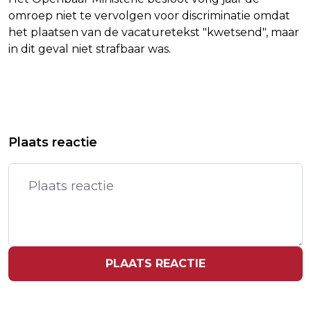
omroep niet te vervolgen voor discriminatie omdat
het plaatsen van de vacaturetekst "kwetsend", maar
in dit geval niet strafbaar was.
Vorig artikel
Volgend artikel
HAAKON SLUIT JAPANSE REIS AF
EU: RUIM MILJOEN BANEN IN GEVAAR
Plaats reactie
MET KEIZERLIJK DINER
DOOR SPANNINGEN EN
CONCURRENTIE
PLAATS REACTIE