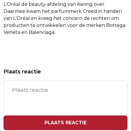
L'Oréal de beauty-afdeling van Kering over.
Daarmee kwam het parfummerk Creed in handen
van L'Oréal en kreeg het concern de rechten om
producten te ontwikkelen voor de merken Bottega
Veneta en Balenciaga.
Vorig artikel
Volgend artikel
CATWOMAN-ACTRICE ANNE
MILIEUORGANISATIES:
Plaats reactie
HATHAWAY DACHT ROL HARLEY
STRAFVERVOLGING TATA STEEL IS
QUINN TE KRIJGEN
EEN DOORBRAAK
PLAATS REACTIE