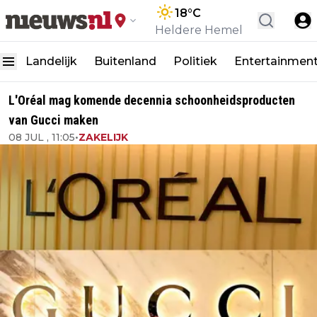
18
°C
Heldere Hemel
Landelijk
Buitenland
Politiek
Entertainmen
L'Oréal mag komende decennia schoonheidsproducten
van Gucci maken
08 JUL , 11:05
•
ZAKELIJK