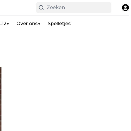
L12
Over ons
Spelletjes
▼
▼