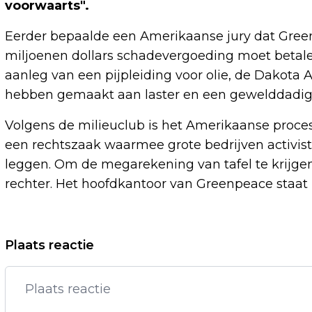
voorwaarts".
Eerder bepaalde een Amerikaanse jury dat Gree
miljoenen dollars schadevergoeding moet betale
aanleg van een pijpleiding voor olie, de Dakota 
hebben gemaakt aan laster en een gewelddadi
Volgens de milieuclub is het Amerikaanse proce
een rechtszaak waarmee grote bedrijven activis
leggen. Om de megarekening van tafel te krijg
rechter. Het hoofdkantoor van Greenpeace staat
Vorig artikel
Plaats reactie
TRUMP SNEERT NAAR AFHAKENDE
ARTIESTEN VOOR
VERJAARDAGSCONCERT VS