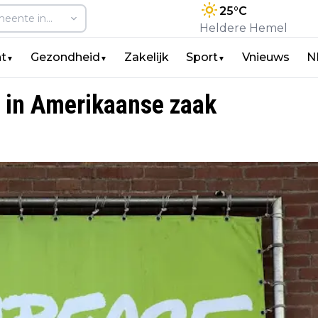
25
°C
Heldere Hemel
t
Gezondheid
Zakelijk
Sport
Vnieuws
N
▼
▼
▼
 in Amerikaanse zaak