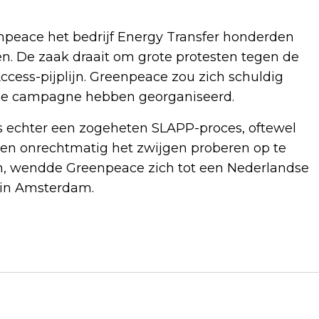
npeace het bedrijf Energy Transfer honderden
n. De zaak draait om grote protesten tegen de
Access-pijplijn. Greenpeace zou zich schuldig
ge campagne hebben georganiseerd.
s echter een zogeheten SLAPP-proces, oftewel
ten onrechtmatig het zwijgen proberen op te
en, wendde Greenpeace zich tot een Nederlandse
 in Amsterdam.
Volgend artikel
BRUSSEL WIL MEER GELD NAAR
EUROPESE CHIPS, AI EN
CLOUDDIENSTEN