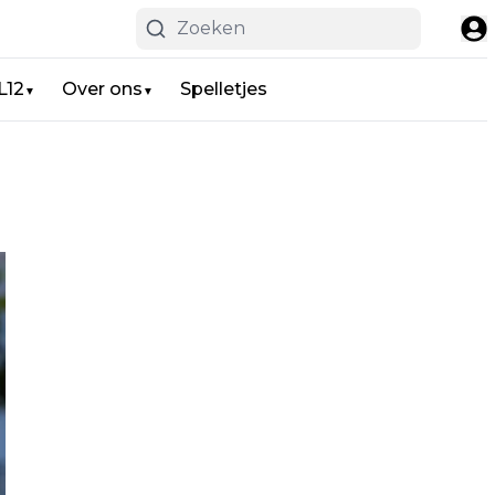
L12
Over ons
Spelletjes
▼
▼