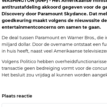
WASHINGTON (ANP) - Het Amerikaanse ministeri
antitrustafdeling akkoord gegeven voor de 
Discovery door Paramount Skydance. Dat meld
goedkeuring maakt volgens de nieuwssite de
entertainmentconcerns om samen te gaan.
De deal tussen Paramount en Warner Bros., die i
miljard dollar. Door de overname ontstaat een fu
in huis heeft, naast veel Amerikaanse televisieze
Volgens Politico hebben overheidsfunctionariss
transactie geen bedreiging vormt voor de concur
Het besluit zou vrijdag al kunnen worden aange
Vorig artikel
Plaats reactie
SPACEX EINDIGT EERSTE HANDELSDAG