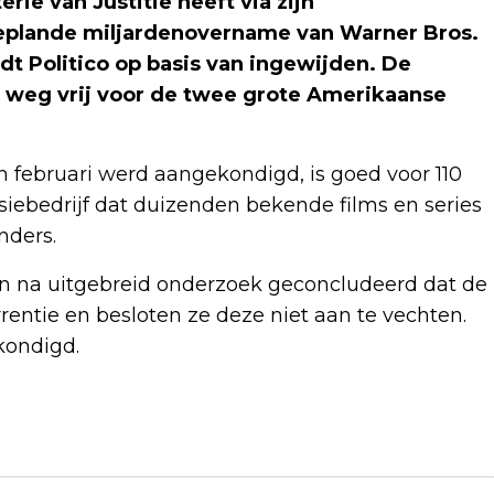
e van Justitie heeft via zijn
geplande miljardenovername van Warner Bros.
t Politico op basis van ingewijden. De
 weg vrij voor de twee grote Amerikaanse
n februari werd aangekondigd, is goed voor 110
siebedrijf dat duizenden bekende films en series
nders.
en na uitgebreid onderzoek geconcludeerd dat de
rentie en besloten ze deze niet aan te vechten.
kondigd.
Volgend artikel
TRUMP WENST AMERIKAANSE