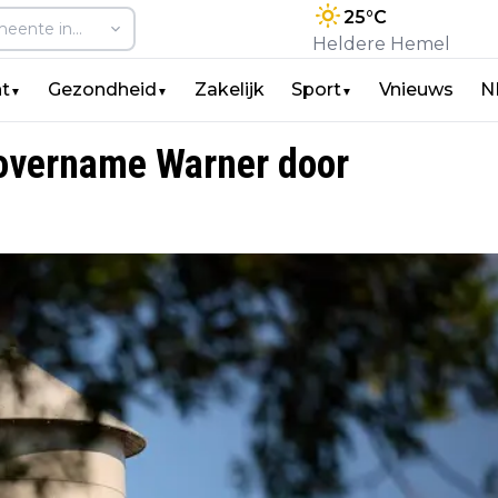
25
°C
Heldere Hemel
t
Gezondheid
Zakelijk
Sport
Vnieuws
N
▼
▼
▼
t overname Warner door