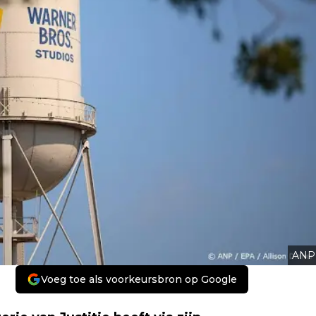
ANP
Voeg toe als voorkeursbron op Google