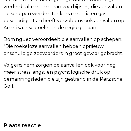
vredesdeal met Teheran voorbij is. Bij die aanvallen
op schepen werden tankers met olie en gas
beschadigd. Iran heeft vervolgens ook aanvallen op
Amerikaanse doelen in de regio gedaan.
Dominguez veroordeelt die aanvallen op schepen.
"Die roekeloze aanvallen hebben opnieuw
onschuldige zeevaarders in groot gevaar gebracht."
Volgens hem zorgen de aanvallen ook voor nog
meer stress, angst en psychologische druk op
bemanningsleden die zijn gestrand in de Perzische
Golf.
Vorig artikel
Volgend artikel
OM: TERECHTE ZORGEN BIJ
FNV KONDIGT STAKING BIJ GALL &
Plaats reactie
OMWONENDEN TATA STEEL