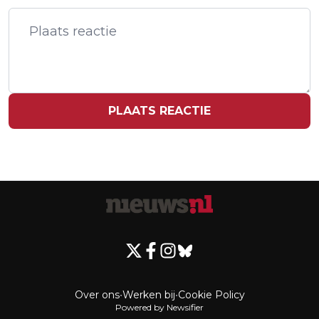
GALL AAN OP DONDERDAG EN
VRIJDAG
PLAATS REACTIE
Over ons
•
Werken bij
•
Cookie Policy
Powered by Newsifier