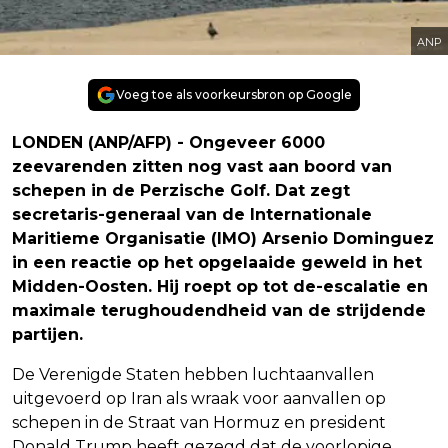
ANP
Voeg toe als voorkeursbron op Google
LONDEN (ANP/AFP) - Ongeveer 6000
zeevarenden zitten nog vast aan boord van
schepen in de Perzische Golf. Dat zegt
secretaris-generaal van de Internationale
Maritieme Organisatie (IMO) Arsenio Dominguez
in een reactie op het opgelaaide geweld in het
Midden-Oosten. Hij roept op tot de-escalatie en
maximale terughoudendheid van de strijdende
partijen.
De Verenigde Staten hebben luchtaanvallen
uitgevoerd op Iran als wraak voor aanvallen op
schepen in de Straat van Hormuz en president
Donald Trump heeft gezegd dat de voorlopige