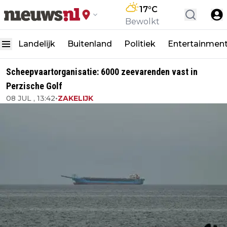
17
°C
Bewolkt
Landelijk
Buitenland
Politiek
Entertainmen
Scheepvaartorganisatie: 6000 zeevarenden vast in
Perzische Golf
08 JUL , 13:42
•
ZAKELIJK