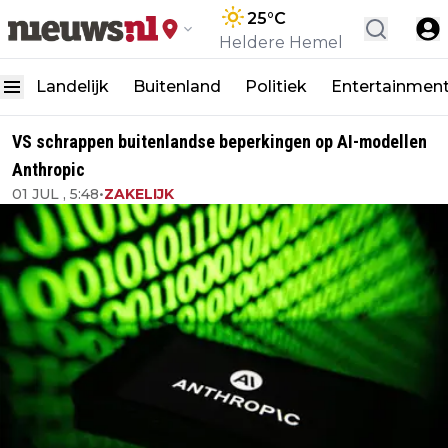
25
°C
Heldere Hemel
Landelijk
Buitenland
Politiek
Entertainmen
VS schrappen buitenlandse beperkingen op AI-modellen
Anthropic
01 JUL , 5:48
•
ZAKELIJK