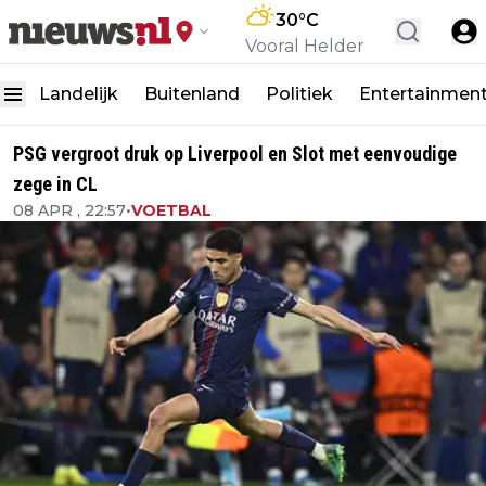
30
°C
Vooral Helder
Landelijk
Buitenland
Politiek
Entertainmen
PSG vergroot druk op Liverpool en Slot met eenvoudige
zege in CL
08 APR , 22:57
•
VOETBAL