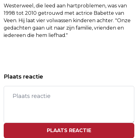
Westerweel, die leed aan hartproblemen, was van
1998 tot 2010 getrouwd met actrice Babette van
Veen. Hij laat vier volwassen kinderen achter. "Onze
gedachten gaan uit naar zijn familie, vrienden en
iedereen die hem liefhad."
Vorig artikel
Volgend artikel
KONING CHARLES 'BEDROEFD' OM
HONDERDEN BIJ PROTESTMARS
Plaats reactie
DOOD SOLDAAT TIJDENS
TEGEN SONGFESTIVALDEELNAME
PAARDENSHOW
ISRAËL
PLAATS REACTIE