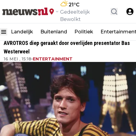
21
°C
Gedeeltelijk
Bewolkt
Landelijk
Buitenland
Politiek
Entertainmen
AVROTROS diep geraakt door overlijden presentator Bas
Westerweel
16 MEI , 15:18
•
ENTERTAINMENT