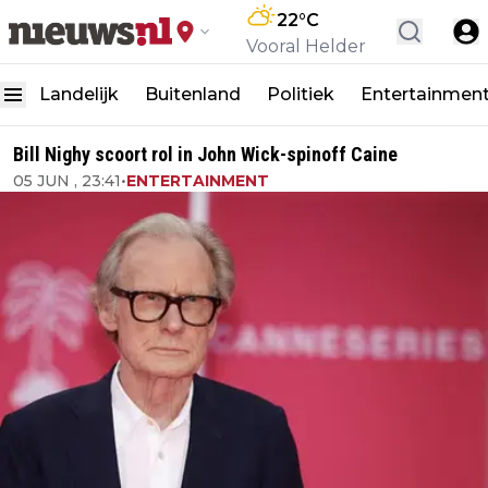
22
°C
Vooral Helder
Landelijk
Buitenland
Politiek
Entertainmen
Bill Nighy scoort rol in John Wick-spinoff Caine
05 JUN , 23:41
•
ENTERTAINMENT