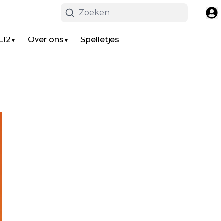
L12
Over ons
Spelletjes
▼
▼