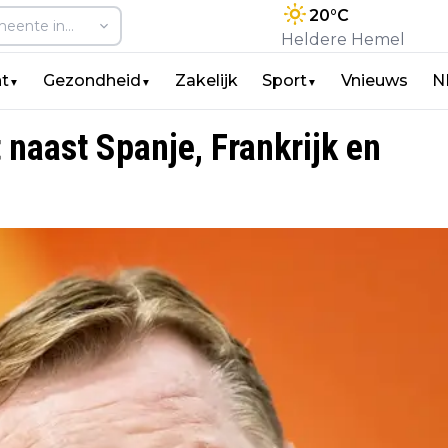
20
°C
Heldere Hemel
t
Gezondheid
Zakelijk
Sport
Vnieuws
N
▼
▼
▼
 naast Spanje, Frankrijk en