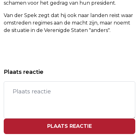
schamen voor het gedrag van hun president.
Van der Spek zegt dat hij ook naar landen reist waar
omstreden regimes aan de macht zijn, maar noemt
de situatie in de Verenigde Staten "anders".
Vorig artikel
Volgend artikel
SIR PAUL MCCARTNEY MET
METTE-MARIT NIET NAAR
Plaats reactie
NIEUWSTE ALBUM BOVENAAN
BUITENLAND ZOLANG ZE OP
HITLIJST
WACHTLIJST STAAT
PLAATS REACTIE