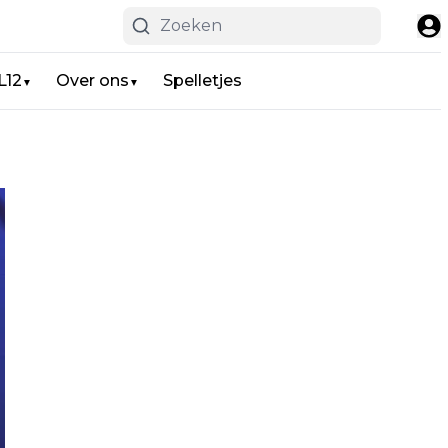
L12
Over ons
Spelletjes
▼
▼