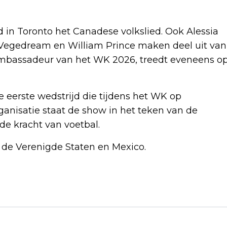
 in Toronto het Canadese volkslied. Ook Alessia
y, Vegedream en William Prince maken deel uit van
ambassadeur van het WK 2026, treedt eveneens o
e eerste wedstrijd die tijdens het WK op
nisatie staat de show in het teken van de
de kracht van voetbal.
de Verenigde Staten en Mexico.
Volgend artikel
VADER JADE KOPS: HAAR GRAF IS EEN
BEDEVAARTSOORD