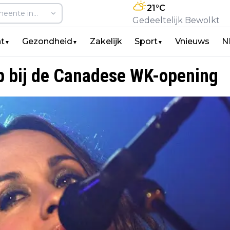
21
°C
Gedeeltelijk Bewolkt
t
Gezondheid
Zakelijk
Sport
Vnieuws
N
▼
▼
▼
op bij de Canadese WK-opening