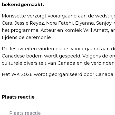
bekendgemaakt.
Morissette verzorgt voorafgaand aan de wedstrijd
Cara, Jessie Reyez, Nora Fatehi, Elyanna, Sanjo
het programma. Acteur en komiek Will Arnett, 
tijdens de ceremonie.
De festiviteiten vinden plaats voorafgaand aan d
Canadese bodem wordt gespeeld. Volgens de orga
culturele diversiteit van Canada en de verbinden
Het WK 2026 wordt georganiseerd door Canada, 
Vorig artikel
Plaats reactie
VOETBALSTERS NAAR PLAY-OFFS IN
WK-KWALIFICATIE ONDANKS ZEGE