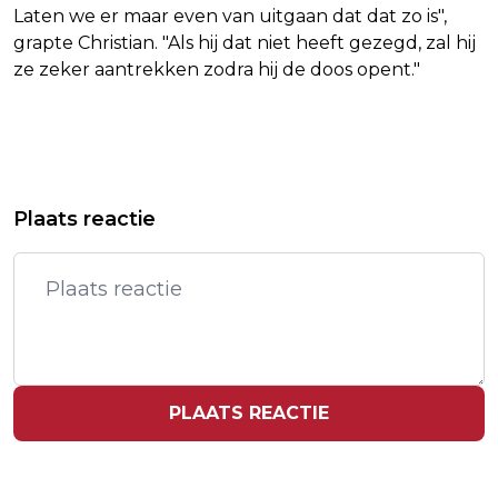
Laten we er maar even van uitgaan dat dat zo is",
grapte Christian. "Als hij dat niet heeft gezegd, zal hij
ze zeker aantrekken zodra hij de doos opent."
Vorig artikel
Volgend artikel
NEDERLANDERS MOGELIJK
MILJOENENBOETE VOOR ABN AMRO
Plaats reactie
BETROKKEN BIJ ODIDO-HACK, MELDT
OM GEBREKKIGE
POLITIE
ANTIWITWASCONTROLES
PLAATS REACTIE