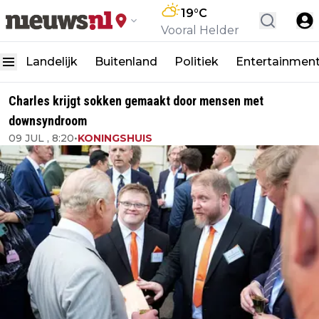
19
°C
Vooral Helder
Landelijk
Buitenland
Politiek
Entertainmen
Charles krijgt sokken gemaakt door mensen met
downsyndroom
09 JUL , 8:20
•
KONINGSHUIS