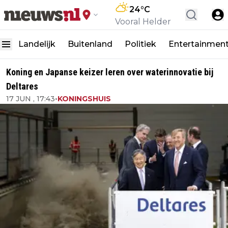
24
°C
Vooral Helder
Landelijk
Buitenland
Politiek
Entertainmen
Koning en Japanse keizer leren over waterinnovatie bij
Deltares
17 JUN , 17:43
•
KONINGSHUIS