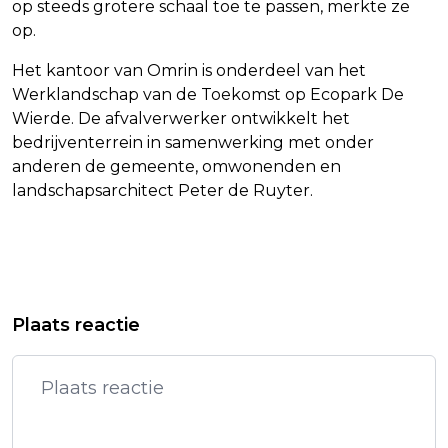
op steeds grotere schaal toe te passen, merkte ze
op.
Het kantoor van Omrin is onderdeel van het
Werklandschap van de Toekomst op Ecopark De
Wierde. De afvalverwerker ontwikkelt het
bedrijventerrein in samenwerking met onder
anderen de gemeente, omwonenden en
landschapsarchitect Peter de Ruyter.
Vorig artikel
Volgend artikel
DEENSE KONING MAAKT KENNIS MET
AOB: EXAMENUITSLAG VAN MEER
Plaats reactie
NIEUW KABINET
DAN 56.000 VMBO-LEERLINGEN DAG
LATER