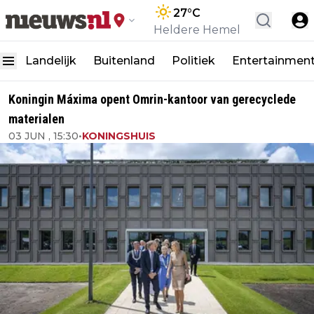
27
°C
Heldere Hemel
Landelijk
Buitenland
Politiek
Entertainmen
Koningin Máxima opent Omrin-kantoor van gerecyclede
materialen
03 JUN , 15:30
•
KONINGSHUIS