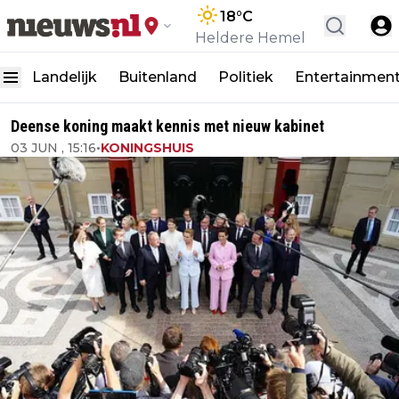
18
°C
Heldere Hemel
Landelijk
Buitenland
Politiek
Entertainmen
Deense koning maakt kennis met nieuw kabinet
03 JUN , 15:16
•
KONINGSHUIS