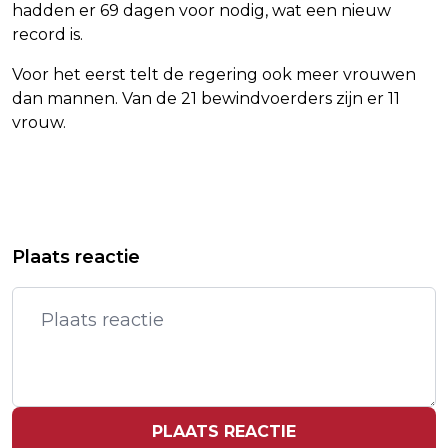
hadden er 69 dagen voor nodig, wat een nieuw
record is.
Voor het eerst telt de regering ook meer vrouwen
dan mannen. Van de 21 bewindvoerders zijn er 11
vrouw.
Vorig artikel
Volgend artikel
RUSSO-BROERS SLUITEN MEER
KONINGIN MÁXIMA OPENT OMRIN-
Plaats reactie
AVENGERS-FILMS VOORLOPIG UIT
KANTOOR VAN GERECYCLEDE
MATERIALEN
PLAATS REACTIE