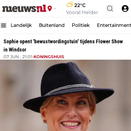
22
°C
Vooral Helder
Landelijk
Buitenland
Politiek
Entertainmen
Sophie opent 'bewustwordingstuin' tijdens Flower Show
in Windsor
07 JUN , 21:01
•
KONINGSHUIS