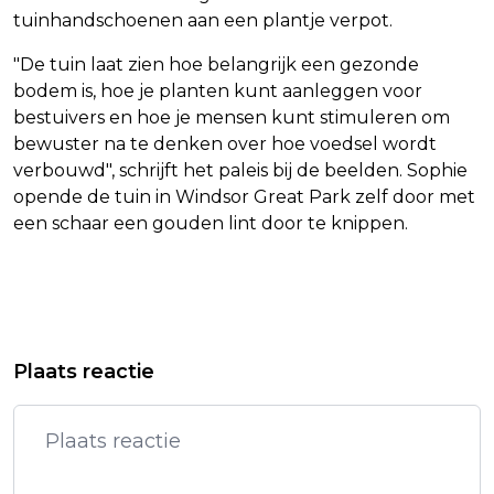
tuinhandschoenen aan een plantje verpot.
"De tuin laat zien hoe belangrijk een gezonde
bodem is, hoe je planten kunt aanleggen voor
bestuivers en hoe je mensen kunt stimuleren om
bewuster na te denken over hoe voedsel wordt
verbouwd", schrijft het paleis bij de beelden. Sophie
opende de tuin in Windsor Great Park zelf door met
een schaar een gouden lint door te knippen.
Vorig artikel
Volgend artikel
ZVEREV NA EERSTE
FEYENOORD ONTSLAAT TRAINER VAN
Plaats reactie
GRANDSLAMZEGE: EINDELIJK EEN
PERSIE NA RUIM EEN JAAR
GELUKKIG EINDE