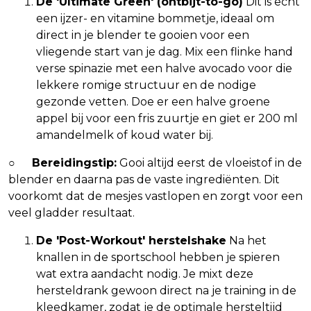
De 'Ultimate Green' (ontbijt-to-go)
Dit is echt
een ijzer- en vitamine bommetje, ideaal om
direct in je blender te gooien voor een
vliegende start van je dag. Mix een flinke hand
verse spinazie met een halve avocado voor die
lekkere romige structuur en de nodige
gezonde vetten. Doe er een halve groene
appel bij voor een fris zuurtje en giet er 200 ml
amandelmelk of koud water bij.
○
Bereidingstip:
Gooi altijd eerst de vloeistof in de
blender en daarna pas de vaste ingrediënten. Dit
voorkomt dat de mesjes vastlopen en zorgt voor een
veel gladder resultaat.
De 'Post-Workout' herstelshake
Na het
knallen in de sportschool hebben je spieren
wat extra aandacht nodig. Je mixt deze
hersteldrank gewoon direct na je training in de
kleedkamer, zodat je de optimale hersteltijd