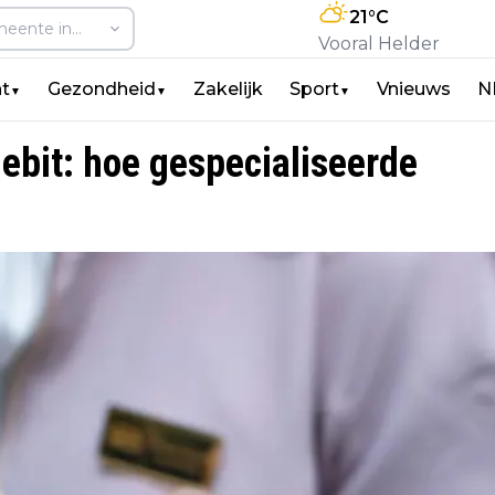
21
°C
Vooral Helder
t
Gezondheid
Zakelijk
Sport
Vnieuws
N
▼
▼
▼
gebit: hoe gespecialiseerde