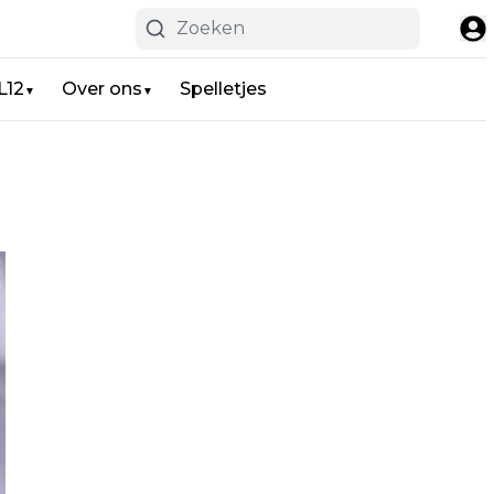
L12
Over ons
Spelletjes
▼
▼