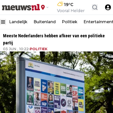
19
°C
Vooral Helder
Landelijk
Buitenland
Politiek
Entertainmen
Meeste Nederlanders hebben afkeer van een politieke
partij
03 JUN , 10:22
•
POLITIEK