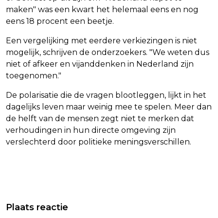
maken" was een kwart het helemaal eens en nog
eens 18 procent een beetje.
Een vergelijking met eerdere verkiezingen is niet
mogelijk, schrijven de onderzoekers. "We weten dus
niet of afkeer en vijanddenken in Nederland zijn
toegenomen."
De polarisatie die de vragen blootleggen, lijkt in het
dagelijks leven maar weinig mee te spelen. Meer dan
de helft van de mensen zegt niet te merken dat
verhoudingen in hun directe omgeving zijn
verslechterd door politieke meningsverschillen.
Vorig artikel
Volgend artikel
BRITSE TOEZICHTHOUDER WIL DAT
MEESTE NEDERLANDERS HEBBEN
Plaats reactie
GOOGLE AI-SAMENVATTINGEN