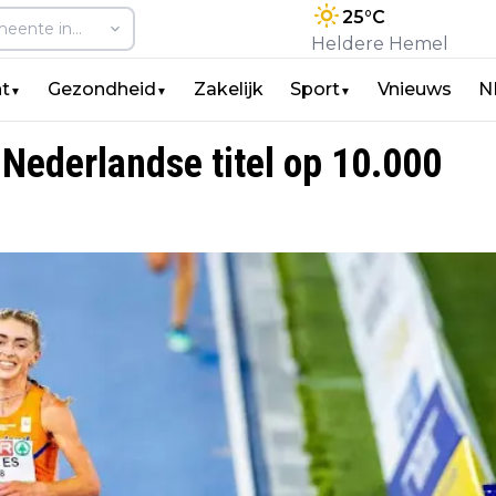
25
°C
Heldere Hemel
t
Gezondheid
Zakelijk
Sport
Vnieuws
N
▼
▼
▼
 Nederlandse titel op 10.000