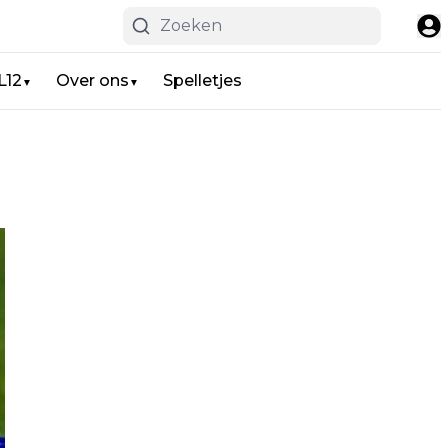
L12
Over ons
Spelletjes
▼
▼