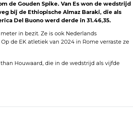
 om de Gouden Spike. Van Es won de wedstrijd
 weg bij de Ethiopische Almaz Baraki, die als
derica Del Buono werd derde in 31.46,35.
 meter in bezit. Ze is ook Nederlands
 Op de EK atletiek van 2024 in Rome verraste ze
han Houwaard, die in de wedstrijd als vijfde
Volgend artikel
ORBÁN BLIJFT PARTIJLEIDER FIDESZ
ONDANKS VERKIEZINGSNEDERLAAG