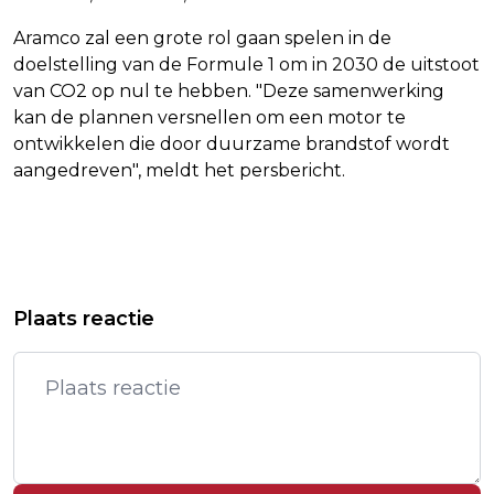
Aramco zal een grote rol gaan spelen in de
doelstelling van de Formule 1 om in 2030 de uitstoot
van CO2 op nul te hebben. "Deze samenwerking
kan de plannen versnellen om een motor te
ontwikkelen die door duurzame brandstof wordt
aangedreven", meldt het persbericht.
Vorig artikel
Volgend artikel
TATA STEEL SCHRAPT IN EUROPA
STAAT MOET OUD-MONTEURS
Plaats reactie
NIET 3000 MAAR 1250 BANEN
DEFENSIE COMPENSEREN VOOR
CHROOM-6