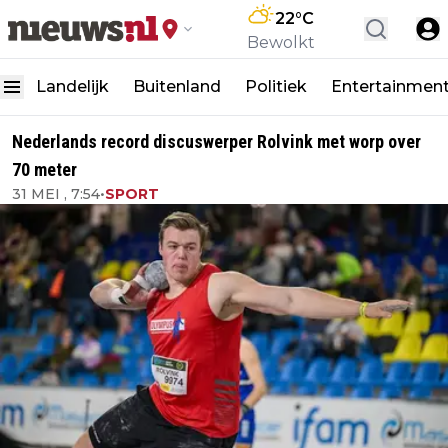
22
°C
Bewolkt
Landelijk
Buitenland
Politiek
Entertainmen
Nederlands record discuswerper Rolvink met worp over
70 meter
31 MEI , 7:54
•
SPORT