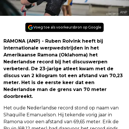
ANP
Voeg toe als voorkeursbron op Google
RAMONA (ANP) - Ruben Rolvink heeft bij
internationale werpwedstrijden in het
Amerikaanse Ramona (Oklahoma) het
Nederlandse record bij het discuswerpen
verbeterd. De 23-jarige atleet kwam met de
discus van 2 kilogram tot een afstand van 70,23
meter. Het is de eerste keer dat een
Nederlandse man de grens van 70 meter
doorbreekt.
Het oude Nederlandse record stond op naam van
Shaquille Emanuelson. Hij tekende vorig jaar in
Ramona voor een afstand van 69,65 meter. Erik de
Bruin (68,12 meter) had daarvoor het record sinds