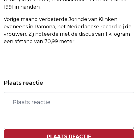
1991 in handen.
Vorige maand verbeterde Jorinde van Klinken,
eveneens in Ramona, het Nederlandse record bij de
vrouwen. Zij noteerde met de discus van 1 kilogram
een afstand van 70,99 meter.
Vorig artikel
Volgend artikel
ISRAËL KONDIGT UITBREIDING
NIEUWE NAAM KIND JENNIFER LOPEZ
Plaats reactie
GRONDOPERATIES IN LIBANON AAN
DUIKT OP IN AFSTUDEERBERICHT
PLAATS REACTIE