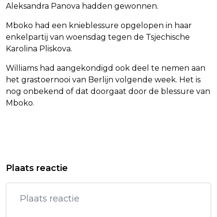
Aleksandra Panova hadden gewonnen.
Mboko had een knieblessure opgelopen in haar
enkelpartij van woensdag tegen de Tsjechische
Karolina Pliskova.
Williams had aangekondigd ook deel te nemen aan
het grastoernooi van Berlijn volgende week. Het is
nog onbekend of dat doorgaat door de blessure van
Mboko.
Vorig artikel
Volgend artikel
DEENS KONINGSPAAR VOORAAN BIJ
WOLVERHAMPTON WANDERERS
Plaats reactie
MILITAIRE BENOEMING PRINS
ONTSLAAT COACH EDWARDS NA
CHRISTIAN
DEGRADATIE