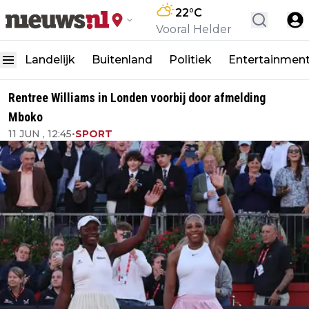
22
°C
Vooral Helder
Landelijk
Buitenland
Politiek
Entertainmen
Rentree Williams in Londen voorbij door afmelding
Mboko
11 JUN , 12:45
•
SPORT