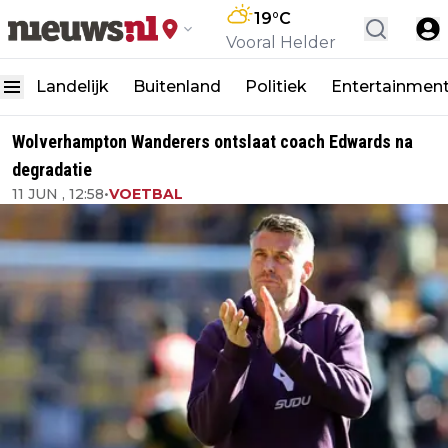
19
°C
Vooral Helder
Landelijk
Buitenland
Politiek
Entertainmen
Wolverhampton Wanderers ontslaat coach Edwards na
degradatie
11 JUN , 12:58
•
VOETBAL