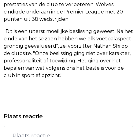
prestaties van de club te verbeteren. Wolves
eindigde onderaan in de Premier League met 20
punten uit 38 wedstrijden.
"Dit is een uiterst moeilijke beslissing geweest. Na het
einde van het seizoen hebben we elk voetbalaspect
grondig geëvalueerd", zei voorzitter Nathan Shi op
de clubsite. "Onze beslissing ging niet over karakter,
professionaliteit of toewijding. Het ging over het
bepalen van wat volgens ons het beste is voor de
club in sportief opzicht."
Vorig artikel
Volgend artikel
RENTREE WILLIAMS IN LONDEN
PEILING: SPACEX NET ZO BEKEND BIJ
Plaats reactie
VOORBIJ DOOR AFMELDING MBOKO
AMERIKANEN ALS BOEING