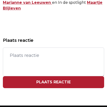
Marianne van Leeuwen
en In de spotlight
Maartje
Blijleven
Vorig artikel
Volgend artikel
VOLLERING SCHRIJFT NA TOUR EN
SCARY MOVIE 6 BREEKT RECORDS,
Plaats reactie
VUELTA OOK GIRO OP HAAR NAAM
BESTE OPENING VAN DE REEKS
PLAATS REACTIE