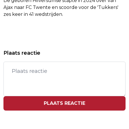
De geboren Hilversumse stapte in 2024 over van
Ajax naar FC Twente en scoorde voor de 'Tukkers'
zes keer in 41 wedstrijden.
Vorig artikel
Volgend artikel
NAVO 'ZET ZICH SCHRAP' NA TIRADE
ERDOGAN BEGINT NAVO-OVERLEG
Plaats reactie
TRUMP, ZEGGEN DIPLOMATEN
MET PLEIDOOI TEGEN
WAPENRESTRICTIES
PLAATS REACTIE