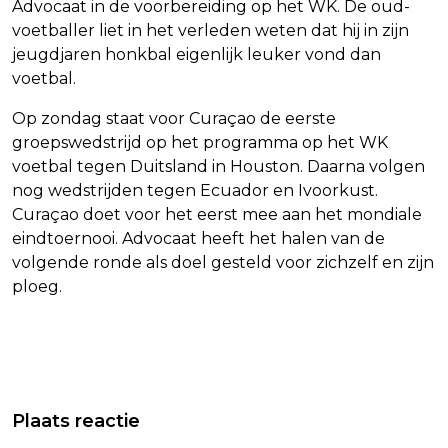
Advocaat in de voorbereiding op het WK. De oud-
voetballer liet in het verleden weten dat hij in zijn
jeugdjaren honkbal eigenlijk leuker vond dan
voetbal.
Op zondag staat voor Curaçao de eerste
groepswedstrijd op het programma op het WK
voetbal tegen Duitsland in Houston. Daarna volgen
nog wedstrijden tegen Ecuador en Ivoorkust.
Curaçao doet voor het eerst mee aan het mondiale
eindtoernooi. Advocaat heeft het halen van de
volgende ronde als doel gesteld voor zichzelf en zijn
ploeg.
Vorig artikel
Volgend artikel
GASUNIE VREEST DAT GASVOORRAAD
ADVOCAAT IN DE SCHIJNWERPERS
Plaats reactie
TE LAAT WORDT GEVULD VOOR