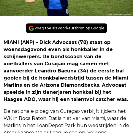
Voeg toe als voorkeursbron op Google
MIAMI (ANP) - Dick Advocaat (78) staat op
woensdagavond even als honkballer in de
schijnwerpers. De bondscoach van de
voetballers van Curaçao mag samen met
aanvoerder Leandro Bacuna (34) de eerste bal
gooien bij de honkbalwedstrijd tussen de Miami
Marlins en de Arizona Diamondbacks. Advocaat
speelde in zijn tienerjaren honkbal bij het
Haagse ADO, waar hij een talentvol catcher was.
De nationale ploeg van Curaçao verblijft tijdens het
WK in Boca Raton. Dat is niet ver van Miami, waar de
Marlins in het LoanDepot Park hun wedstrijden in de
Amerikaanse Major League spelen. Volgens