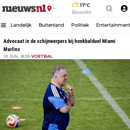
17
°C
Bewolkt
Landelijk
Buitenland
Politiek
Entertainmen
Advocaat in de schijnwerpers bij honkbalduel Miami
Marlins
10 JUN , 8:05
•
VOETBAL