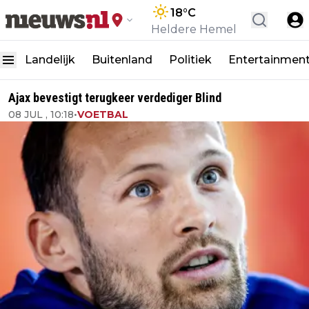
18
°C
Heldere Hemel
Landelijk
Buitenland
Politiek
Entertainmen
Ajax bevestigt terugkeer verdediger Blind
08 JUL , 10:18
•
VOETBAL