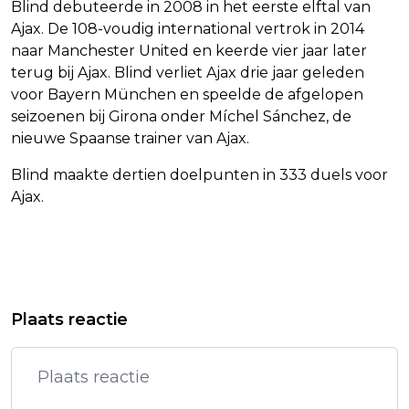
Blind debuteerde in 2008 in het eerste elftal van
Ajax. De 108-voudig international vertrok in 2014
naar Manchester United en keerde vier jaar later
terug bij Ajax. Blind verliet Ajax drie jaar geleden
voor Bayern München en speelde de afgelopen
seizoenen bij Girona onder Míchel Sánchez, de
nieuwe Spaanse trainer van Ajax.
Blind maakte dertien doelpunten in 333 duels voor
Ajax.
Vorig artikel
Volgend artikel
KINDEREN VANAF 2027 GRATIS MET
FULHAM HAALT ARBELOA ALS
Plaats reactie
OV, KORTING 65-PLUSSERS
NIEUWE COACH
VERDWIJNT