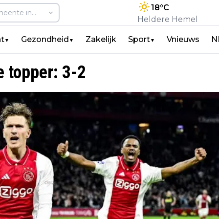
18
°C
Heldere Hemel
t
Gezondheid
Zakelijk
Sport
Vnieuws
N
▼
▼
▼
e topper: 3-2