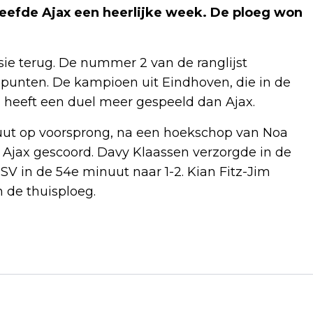
eleefde Ajax een heerlijke week. De ploeg won
sie terug. De nummer 2 van de ranglijst
 punten. De kampioen uit Eindhoven, die in de
, heeft een duel meer gespeeld dan Ajax.
uut op voorsprong, na een hoekschop van Noa
en Ajax gescoord. Davy Klaassen verzorgde in de
SV in de 54e minuut naar 1-2. Kian Fitz-Jim
 de thuisploeg.
Volgend artikel
HERACLES KAN NA OVERWINNING OP
NAC WEER EENS JUICHEN