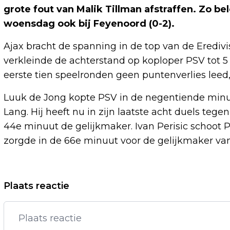
grote fout van Malik Tillman afstraffen. Zo b
woensdag ook bij Feyenoord (0-2).
Ajax bracht de spanning in de top van de Eredivi
verkleinde de achterstand op koploper PSV tot 5
eerste tien speelronden geen puntenverlies leed
Luuk de Jong kopte PSV in de negentiende min
Lang. Hij heeft nu in zijn laatste acht duels teg
44e minuut de gelijkmaker. Ivan Perisic schoot P
zorgde in de 66e minuut voor de gelijkmaker van
Vorig artikel
Plaats reactie
DORTMUND VERSLAAT RB LEIPZIG NA
DRIE NEDERLAGEN OP RIJ