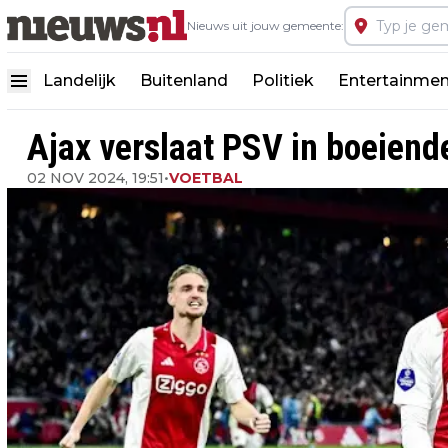
Nieuws uit jouw gemeente:
Landelijk
Buitenland
Politiek
Entertainmen
Ajax verslaat PSV in boeiend
02 NOV 2024, 19:51
•
VOETBAL