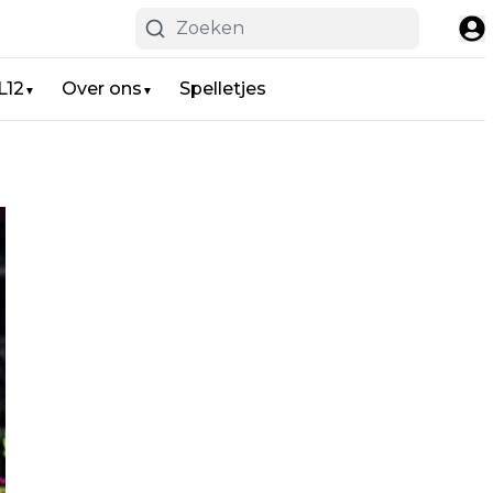
L12
Over ons
Spelletjes
▼
▼