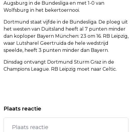
Augsburg in de Bundesliga en met 1-0 van
Wolfsburg in het bekertoernooi.
Dortmund staat vijfde in de Bundesliga. De ploeg uit
het westen van Duitsland heeft al 7 punten minder
dan koploper Bayern München: 23 om 16. RB Leipzig,
waar Lutsharel Geertruida de hele wedstrijd
speelde, heeft 3 punten minder dan Bayern.
Dinsdag ontvangt Dortmund Sturm Graz in de
Champions League. RB Leipzig moet naar Celtic.
Vorig artikel
Volgend artikel
11STRANDENTOCHT LEVERT BIJNA 3
AJAX VERSLAAT PSV IN BOEIENDE
Plaats reactie
TON OP VOOR HART- EN
TOPPER: 3-2
VAATZIEKTEN