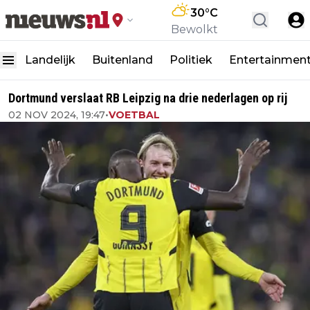
30
°C
Bewolkt
Landelijk
Buitenland
Politiek
Entertainmen
Dortmund verslaat RB Leipzig na drie nederlagen op rij
02 NOV 2024, 19:47
•
VOETBAL