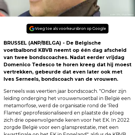
Voeg toe als voorkeursbron op Google
BRUSSEL (ANP/BELGA) - De Belgische
voetbalbond KBVB neemt op één dag afscheid
van twee bondscoaches. Nadat eerder vrijdag
Domenico Tedesco te horen kreeg dat hij moest
vertrekken, gebeurde dat even later ook met
Ives Serneels, bondscoach van de vrouwen.
Serneels was veertien jaar bondscoach. "Onder zijn
leiding onderging het vrouwenvoetbal in België een
metamorfose, werd de organisatie rond de 'Red
Flames' geprofessionaliseerd en plaatste de ploeg
zich drie opeenvolgende keren voor het EK. In 2022
zorgde België voor een glansprestatie, met een
kwartfinale op het EK in Engeland", aldus de KBVB.