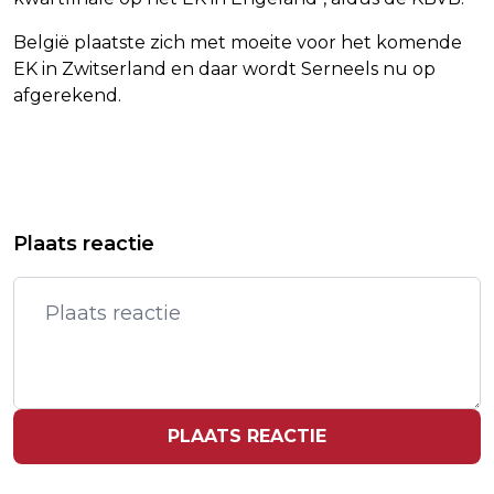
België plaatste zich met moeite voor het komende
EK in Zwitserland en daar wordt Serneels nu op
afgerekend.
Vorig artikel
Volgend artikel
OUD-FEYENOORDER HARRY BILD (88)
PSV EN FEYENOORD TREFFEN ELKAAR
Plaats reactie
OVERLEDEN
IN KWARTFINALE KNVB-BEKER
PLAATS REACTIE