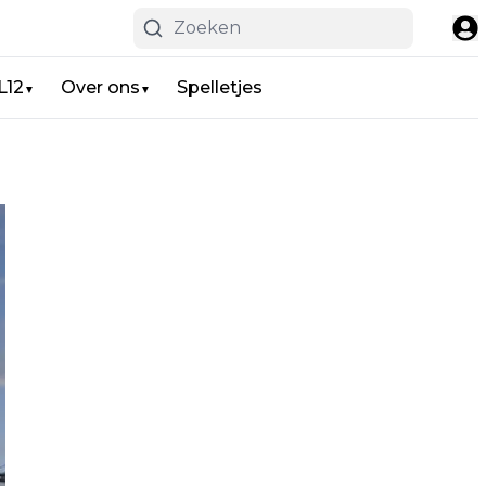
L12
Over ons
Spelletjes
▼
▼