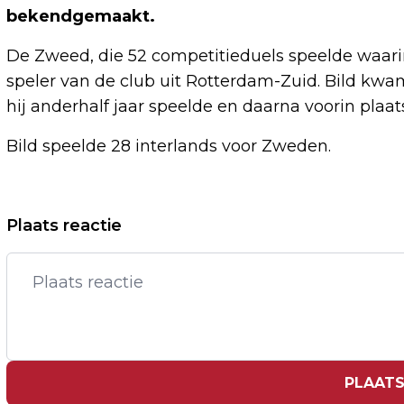
bekendgemaakt.
De Zweed, die 52 competitieduels speelde waarin
speler van de club uit Rotterdam-Zuid. Bild kwa
hij anderhalf jaar speelde en daarna voorin plaa
Bild speelde 28 interlands voor Zweden.
Vorig artikel
Plaats reactie
GEZIN KRIJGT NOG KERKASIEL IN
KAMPEN, GEEN OPLOSSING IN ZICHT
PLAATS