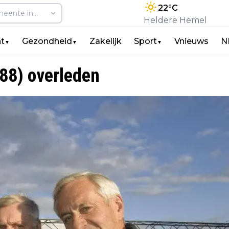
22
°C
Heldere Hemel
t
Gezondheid
Zakelijk
Sport
Vnieuws
N
▼
▼
▼
88) overleden