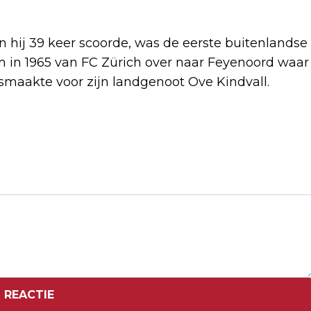
 hij 39 keer scoorde, was de eerste buitenlandse
m in 1965 van FC Zürich over naar Feyenoord waar
tsmaakte voor zijn landgenoot Ove Kindvall.
Volgend artikel
BELGISCHE VOETBALBOND ONTSLAAT
OOK BONDSCOACH VROUWEN
 REACTIE