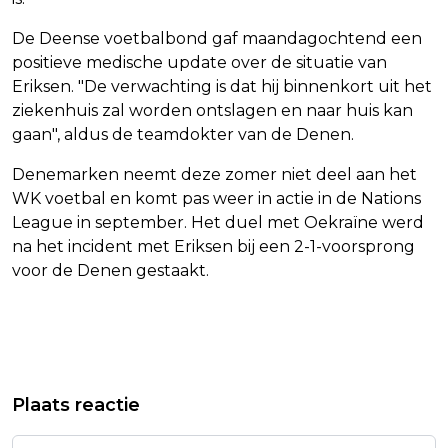
De Deense voetbalbond gaf maandagochtend een
positieve medische update over de situatie van
Eriksen. "De verwachting is dat hij binnenkort uit het
ziekenhuis zal worden ontslagen en naar huis kan
gaan", aldus de teamdokter van de Denen.
Denemarken neemt deze zomer niet deel aan het
WK voetbal en komt pas weer in actie in de Nations
League in september. Het duel met Oekraïne werd
na het incident met Eriksen bij een 2-1-voorsprong
voor de Denen gestaakt.
Vorig artikel
Volgend artikel
KABINET WILDE TE SNEL
VOORZITTER VNO-NCW NOEMT
Plaats reactie
VERSOEPELEN IN CORONATIJD, STELT
VERTREK SUPERS BIJ LOBBYCLUB
BRULS