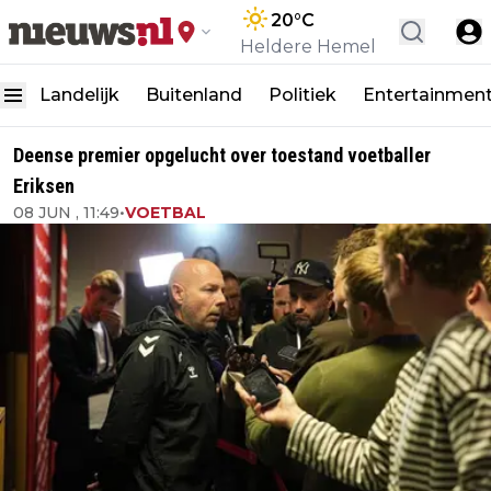
20
°C
Heldere Hemel
Landelijk
Buitenland
Politiek
Entertainmen
Deense premier opgelucht over toestand voetballer
Eriksen
08 JUN , 11:49
•
VOETBAL