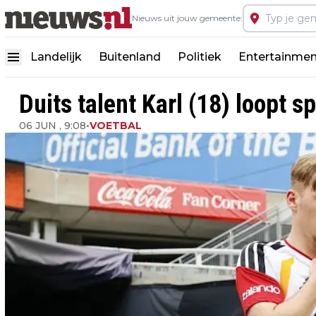
Nieuws uit jouw gemeente:
Landelijk
Buitenland
Politiek
Entertainmen
Duits talent Karl (18) loopt 
06 JUN , 9:08
•
VOETBAL