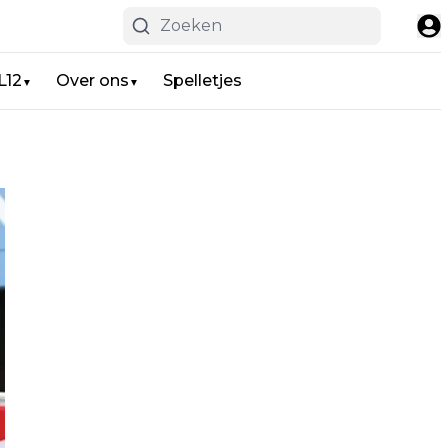
L12
Over ons
Spelletjes
▼
▼