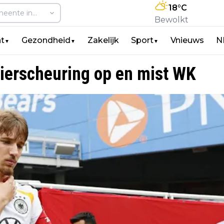
18
°C
Bewolkt
t
Gezondheid
Zakelijk
Sport
Vnieuws
N
▼
▼
▼
spierscheuring op en mist WK