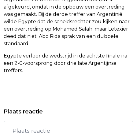
afgekeurd, omdat in de opbouw een overtreding
was gemaakt. Bij de derde treffer van Argentinië
wilde Egypte dat de scheidsrechter zou kijken naar
een overtreding op Mohamed Salah, maar Letexier
deed dat niet. Abo Rida sprak van een dubbele
standaard.
Egypte verloor de wedstrijd in de achtste finale na
een 2-0-voorsprong door drie late Argentijnse
treffers.
Vorig artikel
Volgend artikel
RUSLAND PROBEERT STARLINK TE
JANNY VAN DER HEIJDEN HAMERT OP
Plaats reactie
VERSTOREN OM DRONES TEGEN TE
CONTROLE NA 3 VORMEN
GAAN
HUIDKANKER