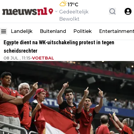
17
°C
Gedeeltelijk
Bewolkt
Landelijk
Buitenland
Politiek
Entertainmen
Egypte dient na WK-uitschakeling protest in tegen
scheidsrechter
08 JUL , 11:15
•
VOETBAL