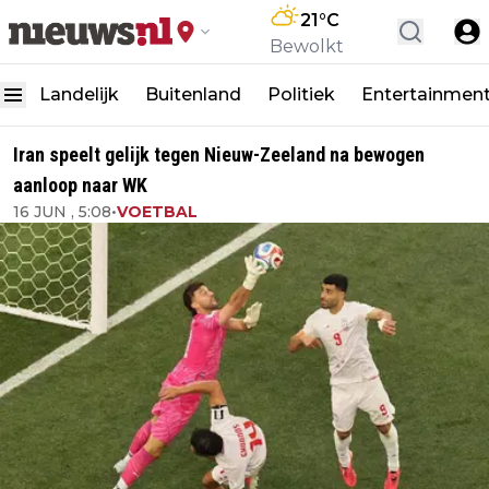
21
°C
Bewolkt
Landelijk
Buitenland
Politiek
Entertainmen
Iran speelt gelijk tegen Nieuw-Zeeland na bewogen
aanloop naar WK
16 JUN , 5:08
•
VOETBAL