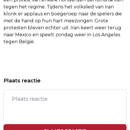
tegen het regime. Tijdens het volkslied van Iran
klonk er applaus en boegeroep naar de spelers die
met de hand op hun hart meezongen. Grote
protesten bleven echter uit. Iran keert weer terug
naar Mexico en speelt zondag weer in Los Angeles
tegen België.
Vorig artikel
Volgend artikel
NEDERLANDSE MOTORRIJDER
ACHT DODEN BIJ CRASH
Plaats reactie
OMGEKOMEN OP CIRCUIT IN BELGIË
BOMMENWERPER VS, ONDER WIE
PERSONEEL BOEING