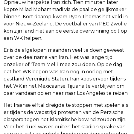
Opnieuw herpakte Iran zich. Tien minuten later
kopte Milad Mohammadi via de paal de gelijkmaker
binnen. Kort daarop kwam Ryan Thomas het veld in
voor Nieuw-Zeeland. De voetballer van PEC Zwolle
kon zijn land niet aan de eerste overwinning ooit op
een WK helpen.
Er is de afgelopen maanden veel te doen geweest
over de deelname van Iran. Het was lange tijd
onzeker of 'Team Melli' mee zou doen. Op de dag
dat het WK begon was Iran nog in oorlog met
gastland Verenigde Staten. Iran koos ervoor tijdens
het WK in het Mexicaanse Tijuana te verblijven om
daar vandaan op en neer naar Los Angeles te reizen.
Het Iraanse elftal dreigde te stoppen met spelen als
er tijdens de wedstrijd protesten van de Perzische
diaspora tegen het islamitische bewind zouden zijn.
Voor het duel was er buiten het stadion sprake van
een protest van enkele honderden demonstranten