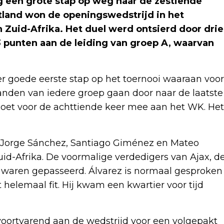
 een grote stap op weg naar de zestiende
stland won de openingswedstrijd in het
 Zuid-Afrika. Het duel werd ontsierd door drie
 punten aan de leiding van groep A, waarvan
er goede eerste stap op het toernooi waaraan voor
anden van iedere groep gaan door naar de laatste
doet voor de achttiende keer mee aan het WK. Het
, Jorge Sánchez, Santiago Giménez en Mateo
d-Afrika. De voormalige verdedigers van Ajax, d
 waren gepasseerd. Álvarez is normaal gesproken
 helemaal fit. Hij kwam een kwartier voor tijd
voortvarend aan de wedstrijd voor een volgepakt