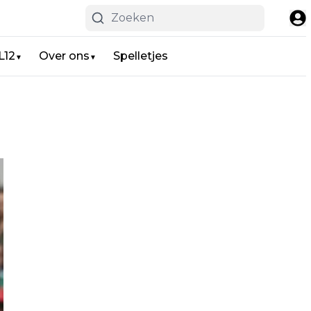
L12
Over ons
Spelletjes
▼
▼