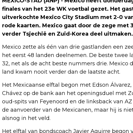
MEXICO-STAD (ANP) - Mexico heeft donderdag
finales van het 23e WK voetbal gezet. Het ga
uitverkochte Mexico City Stadium met 2-0 van
rode kaarten. Mexico gaat door de zege met 3
verder Tsjechië en Zuid-Korea deel uitmaken.
Mexico zette als één van drie gastlanden een ze
het eerst 48 landen deelnemen. De beste twee l
32, net als de acht beste nummers drie. Mexico 
land kwam nooit verder dan de laatste acht.
Het Mexicaanse elftal begon met Edson Álvarez
Chávez op de bank aan het openingsduel met Zui
oud-spits van Feyenoord en de linksback van AZ
de aanvoerder van de Mexicanen, maar hij is niet
alsnog in het veld.
Het elftal van bondscoach Javier Aguirre begon 