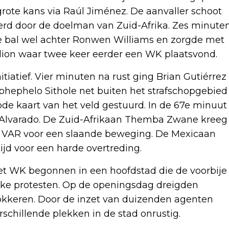
 grote kans via Raúl Jiménez. De aanvaller schoot
eerd door de doelman van Zuid-Afrika. Zes minute
de bal wel achter Ronwen Williams en zorgde met
tadion waar twee keer eerder een WK plaatsvond.
tiatief. Vier minuten na rust ging Brian Gutiérrez
Sphephelo Sithole net buiten het strafschopgebied
de kaart van het veld gestuurd. In de 67e minuut
o Alvarado. De Zuid-Afrikaan Themba Zwane kreeg
de VAR voor een slaande beweging. De Mexicaan
ijd voor een harde overtreding.
het WK begonnen in een hoofdstad die de voorbije
ke protesten. Op de openingsdag dreigden
okkeren. Door de inzet van duizenden agenten
chillende plekken in de stad onrustig.