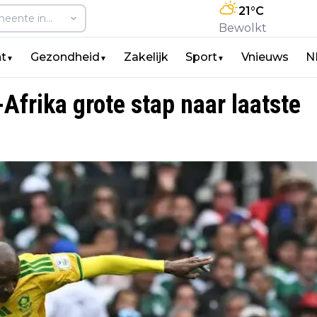
21
°C
Bewolkt
t
Gezondheid
Zakelijk
Sport
Vnieuws
N
▼
▼
▼
Afrika grote stap naar laatste