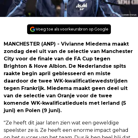
Voeg toe als voorkeursbron op Google
MANCHESTER (ANP) - Vivianne Miedema maakt
zondag deel uit van de selectie van Manchester
City voor de finale van de FA Cup tegen
Brighton & Hove Albion. De Nederlandse spits
raakte begin april geblesseerd en miste
daardoor de twee WK-kwalificatiewedstrijden
tegen Frankrijk. Miedema maakt geen deel uit
van de selectie van Oranje voor de twee
komende WK-kwalificatieduels met Ierland (5
juni) en Polen (9 juni).
"Ze heeft dit jaar laten zien wat een geweldige
speelster ze is. Ze heeft een enorme impact gehad
op het succes van het team. Dus ik ben heel blij dat