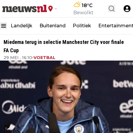
18
°C
Bewolkt
Landelijk
Buitenland
Politiek
Entertainmen
Miedema terug in selectie Manchester City voor finale
FA Cup
29 MEI , 16:10
•
VOETBAL