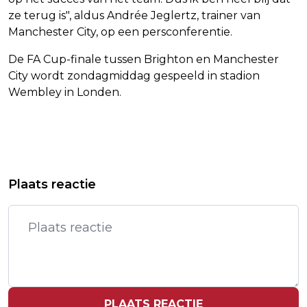
ze terug is", aldus Andrée Jeglertz, trainer van
Manchester City, op een persconferentie.
De FA Cup-finale tussen Brighton en Manchester
City wordt zondagmiddag gespeeld in stadion
Wembley in Londen.
Vorig artikel
Volgend artikel
JOHNNY DE MOL WAARSCHUWT VOOR
MÁXIMA RONDT EERSTE DEEL
Plaats reactie
'CENSUUR' OP TV-ARCHIEF
MILITAIRE OPLEIDING AF EN
ONTVANGT BARET
PLAATS REACTIE