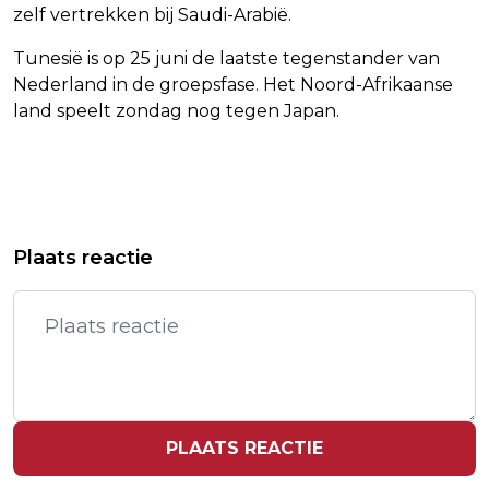
zelf vertrekken bij Saudi-Arabië.
Tunesië is op 25 juni de laatste tegenstander van
Nederland in de groepsfase. Het Noord-Afrikaanse
land speelt zondag nog tegen Japan.
Vorig artikel
Volgend artikel
NEDERLANDERS VERLIEZEN
RECORDBEDRAG VOOR GEDRAGEN
Plaats reactie
INTERESSE EN VERTROUWEN IN HET
SHIRTS VAN PSG-SPELERS IN CL-
NIEUWS
FINALE
PLAATS REACTIE