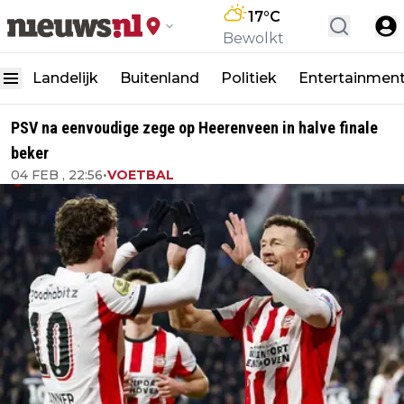
17
°C
Bewolkt
Landelijk
Buitenland
Politiek
Entertainmen
PSV na eenvoudige zege op Heerenveen in halve finale
beker
04 FEB , 22:56
•
VOETBAL