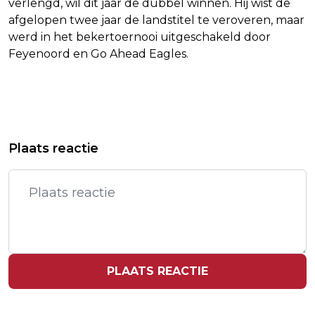
verlengd, wil dit jaar de dubbel winnen. Hij wist de
afgelopen twee jaar de landstitel te veroveren, maar
werd in het bekertoernooi uitgeschakeld door
Feyenoord en Go Ahead Eagles.
Vorig artikel
Volgend artikel
GOOGLE-MOEDER ALPHABET
MARIAH CAREY WIL GELD VAN
Plaats reactie
INVESTEERT FORS MEER IN AI-
PLAGIAATBESCHULDIGER
TOEPASSINGEN
PLAATS REACTIE