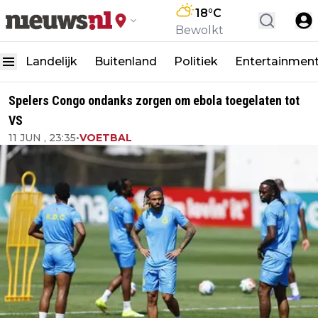
18
°C
Bewolkt
Landelijk
Buitenland
Politiek
Entertainmen
Spelers Congo ondanks zorgen om ebola toegelaten tot
VS
11 JUN , 23:35
•
VOETBAL