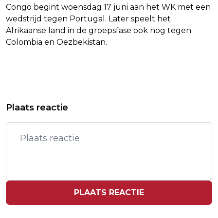
Congo begint woensdag 17 juni aan het WK met een
wedstrijd tegen Portugal. Later speelt het
Afrikaanse land in de groepsfase ook nog tegen
Colombia en Oezbekistan.
Vorig artikel
Volgend artikel
VN: GEWELD DOOR KOLONISTEN OP
MARK RUFFALO EN LAURENCE
Plaats reactie
WESTELIJKE JORDAANOEVER NEEMT
FISHBURNE IN PIXAR-FILM GATTO
TOE
PLAATS REACTIE