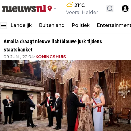
21
°C
Vooral Helder
Landelijk
Buitenland
Politiek
Entertainmen
Amalia draagt nieuwe lichtblauwe jurk tijdens
staatsbanket
09 JUN , 22:04
•
KONINGSHUIS