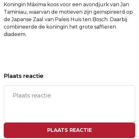
Koningin Máxima koos voor een avondjurk van Jan
Taminiau, waarvan de motieven zijn geïnspireerd op
de Japanse Zaal van Paleis Huis ten Bosch. Daarbij
combineerde de koningin het grote saffieren
diadeem.
Vorig artikel
Volgend artikel
KONING VERGELIJKT BAND MET
PAUS LEO XIV HEEFT ONTMOETING
Plaats reactie
DUITSLAND MET LIED ICH BIN WIE DU
MET BAD BUNNY IN MADRID
PLAATS REACTIE