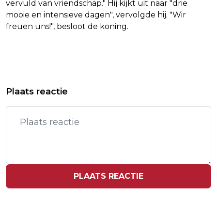
vervuld van vriendschap." Hij kijkt uit naar "drie
mooie en intensieve dagen", vervolgde hij. "Wir
freuen uns!", besloot de koning.
Vorig artikel
Volgend artikel
MÁXIMA KIEST VOOR GROTE WITTE
ZEKER TWEE IRAANSE MILITAIREN
Plaats reactie
HOED BIJ ONTVANGST
GEDOOD DOOR ISRAËLISCHE
BONDSPRESIDENT
AANVALLEN
PLAATS REACTIE