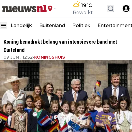
19
°C
Bewolkt
Landelijk
Buitenland
Politiek
Entertainmen
Koning benadrukt belang van intensievere band met
Duitsland
09 JUN , 12:52
•
KONINGSHUIS