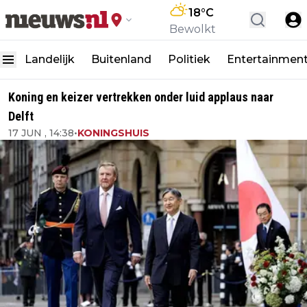
18
°C
Bewolkt
Landelijk
Buitenland
Politiek
Entertainmen
Koning en keizer vertrekken onder luid applaus naar
Delft
17 JUN , 14:38
•
KONINGSHUIS