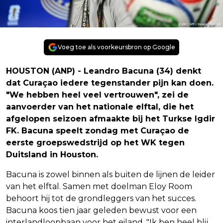
Voeg toe als voorkeursbron op Google
HOUSTON (ANP) - Leandro Bacuna (34) denkt
dat Curaçao iedere tegenstander pijn kan doen.
"We hebben heel veel vertrouwen", zei de
aanvoerder van het nationale elftal, die het
afgelopen seizoen afmaakte bij het Turkse Igdir
FK. Bacuna speelt zondag met Curaçao de
eerste groepswedstrijd op het WK tegen
Duitsland in Houston.
Bacuna is zowel binnen als buiten de lijnen de leider
van het elftal. Samen met doelman Eloy Room
behoort hij tot de grondleggers van het succes.
Bacuna koos tien jaar geleden bewust voor een
interlandloopbaan voor het eiland. "Ik ben heel blij