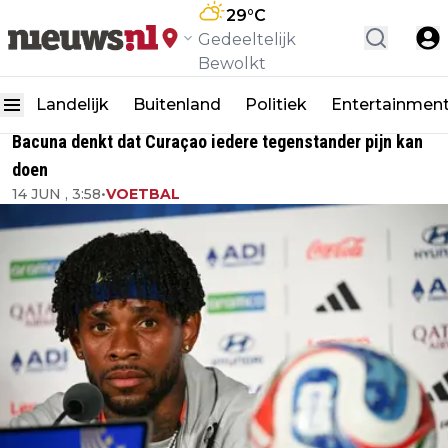
29
°C
Gedeeltelijk
Bewolkt
Landelijk
Buitenland
Politiek
Entertainmen
Bacuna denkt dat Curaçao iedere tegenstander pijn kan
doen
14 JUN , 3:58
•
VOETBAL