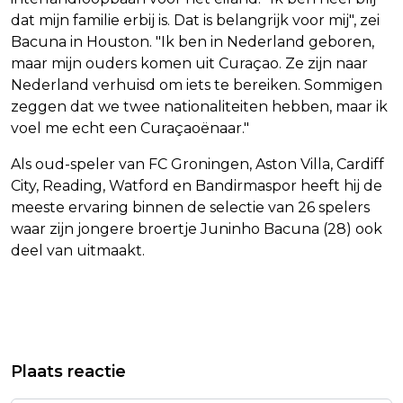
dat mijn familie erbij is. Dat is belangrijk voor mij", zei
Bacuna in Houston. "Ik ben in Nederland geboren,
maar mijn ouders komen uit Curaçao. Ze zijn naar
Nederland verhuisd om iets te bereiken. Sommigen
zeggen dat we twee nationaliteiten hebben, maar ik
voel me echt een Curaçaoënaar."
Als oud-speler van FC Groningen, Aston Villa, Cardiff
City, Reading, Watford en Bandirmaspor heeft hij de
meeste ervaring binnen de selectie van 26 spelers
waar zijn jongere broertje Juninho Bacuna (28) ook
deel van uitmaakt.
Vorig artikel
Volgend artikel
ADVOCAAT WIL MET CURAÇAO
SCHOTLAND NA KLEINE ZEGE OP
Plaats reactie
RUIMTES OP VELD BENUTTEN TEGEN
HAÏTI AAN KOP IN GROEP C OP WK