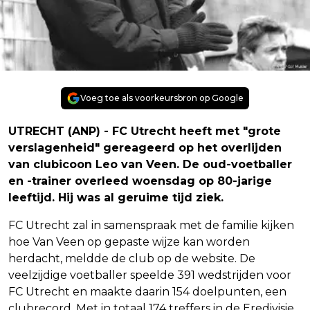
Voeg toe als voorkeursbron op Google
UTRECHT (ANP) - FC Utrecht heeft met "grote
verslagenheid" gereageerd op het overlijden
van clubicoon Leo van Veen. De oud-voetballer
en -trainer overleed woensdag op 80-jarige
leeftijd. Hij was al geruime tijd ziek.
FC Utrecht zal in samenspraak met de familie kijken
hoe Van Veen op gepaste wijze kan worden
herdacht, meldde de club op de website. De
veelzijdige voetballer speelde 391 wedstrijden voor
FC Utrecht en maakte daarin 154 doelpunten, een
clubrecord. Met in totaal 174 treffers in de Eredivisie