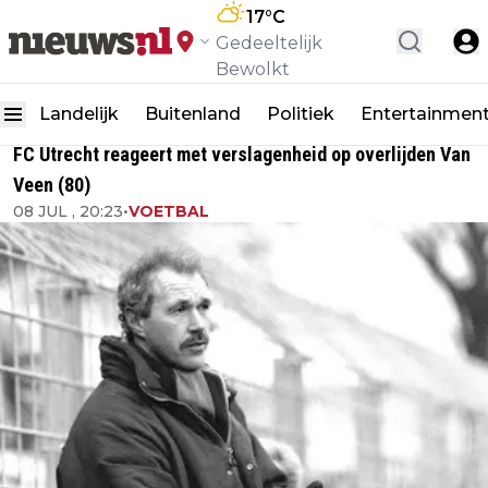
17
°C
Gedeeltelijk
Bewolkt
Landelijk
Buitenland
Politiek
Entertainmen
FC Utrecht reageert met verslagenheid op overlijden Van
Veen (80)
08 JUL , 20:23
•
VOETBAL