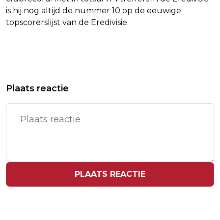
is hij nog altijd de nummer 10 op de eeuwige
topscorerslijst van de Eredivisie.
Vorig artikel
Volgend artikel
RODE DUIVELS BEZORGEN VLAAMSE
HARRY ZET BEZOEK AAN VK VOORT
Plaats reactie
VRT RECORDCIJFERS
BUITEN ZICHT VAN MEDIA
PLAATS REACTIE