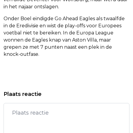
in het najaar ontslagen.
Onder Boel eindigde Go Ahead Eagles als twaalfde
in de Eredivisie en wist de play-offs voor Europees
voetbal niet te bereiken. In de Europa League
wonnen de Eagles knap van Aston Villa, maar
grepen ze met 7 punten naast een plek in de
knock-outfase.
Vorig artikel
Volgend artikel
3X3-BASKETBALSTERS NA TWEE
LABEOUF BEKENT SCHULD AAN
Plaats reactie
ZEGES NAAR KWARTFINALES OP WK
MISHANDELING NA MARDI GRAS-
INCIDENT