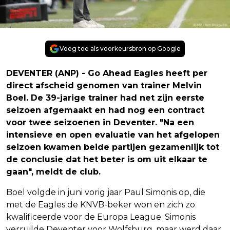
Voeg toe als voorkeursbron op Google
DEVENTER (ANP) - Go Ahead Eagles heeft per
direct afscheid genomen van trainer Melvin
Boel. De 39-jarige trainer had net zijn eerste
seizoen afgemaakt en had nog een contract
voor twee seizoenen in Deventer. "Na een
intensieve en open evaluatie van het afgelopen
seizoen kwamen beide partijen gezamenlijk tot
de conclusie dat het beter is om uit elkaar te
gaan", meldt de club.
Boel volgde in juni vorig jaar Paul Simonis op, die
met de Eagles de KNVB-beker won en zich zo
kwalificeerde voor de Europa League. Simonis
verruilde Deventer voor Wolfsburg, maar werd daar