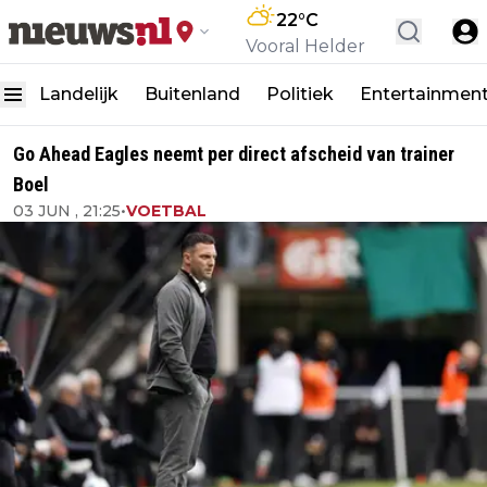
22
°C
Vooral Helder
Landelijk
Buitenland
Politiek
Entertainmen
Go Ahead Eagles neemt per direct afscheid van trainer
Boel
03 JUN , 21:25
•
VOETBAL